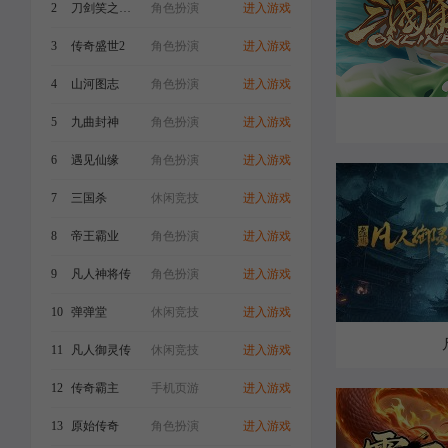
2
刀剑笑之霸刀
角色扮演
进入游戏
3
传奇盛世2
角色扮演
进入游戏
4
山河图志
角色扮演
进入游戏
5
九曲封神
角色扮演
进入游戏
6
遇见仙缘
角色扮演
进入游戏
官网
7
三国杀
休闲竞技
进入游戏
8
帝王霸业
角色扮演
进入游戏
9
凡人神将传
角色扮演
进入游戏
10
弹弹堂
休闲竞技
进入游戏
11
凡人御灵传
休闲竞技
进入游戏
12
传奇霸主
手机页游
进入游戏
官网
礼包
13
原始传奇
角色扮演
进入游戏