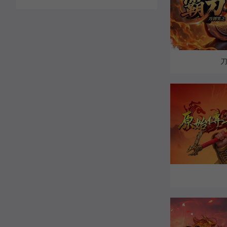
官网
礼包
官网
礼包