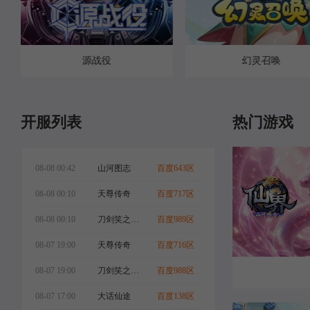
源战役
幻灵召唤
官网
官网
进入游戏
进入
开服列表
热门游戏
08-08 00:42
山河图志
百度643区
08-08 00:10
天尊传奇
百度717区
08-08 00:10
刀剑笑之霸刀
百度989区
08-07 19:00
天尊传奇
百度716区
08-07 19:00
刀剑笑之霸刀
百度988区
08-07 17:00
大话仙途
百度138区
官网
礼包