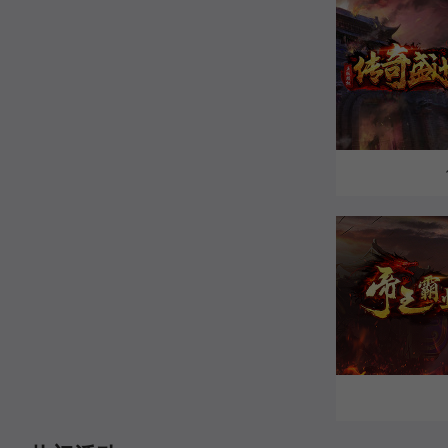
官网
礼包
官网
礼包