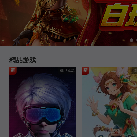
精品游戏
新
新
多
机甲风暴
Q