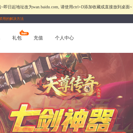
起地址改为wan.baidu.com, 请使用ctrl+D添加收藏或直接放到桌面~
h被禁用的解决方法
戏
礼包
充值
个人中心