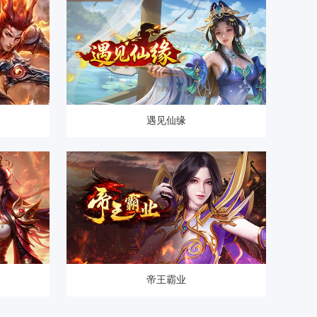
遇见仙缘
官网
进入游戏
进入游戏
帝王霸业
官网
礼包
进入游戏
进入游戏