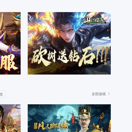
全部游戏
技