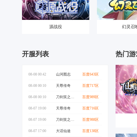
源战役
幻灵召
官网
官网
入游戏
进入游戏
开服列表
热门游
08-08 00:42
山河图志
百度643区
08-08 00:10
天尊传奇
百度717区
08-08 00:10
刀剑笑之霸刀
百度989区
08-07 19:00
天尊传奇
百度716区
08-07 19:00
刀剑笑之霸刀
百度988区
08-07 17:00
大话仙途
百度138区
官网
礼