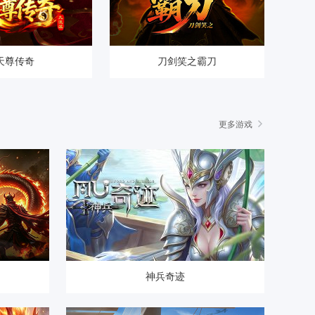
天尊传奇
刀剑笑之霸刀
官网
礼包
官网
进入游戏
进入游戏
更多游戏
神兵奇迹
官网
礼包
进入游戏
进入游戏