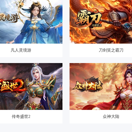
凡人灵境游
刀剑笑之霸刀
官网
礼包
进入游戏
传奇盛世2
众神大陆
包
官网
礼包
进入游戏