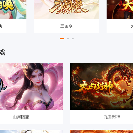
唤
三国杀
官网
官网
礼包
进入游戏
进入游戏
戏
山河图志
九曲封神
包
官网
进入游戏