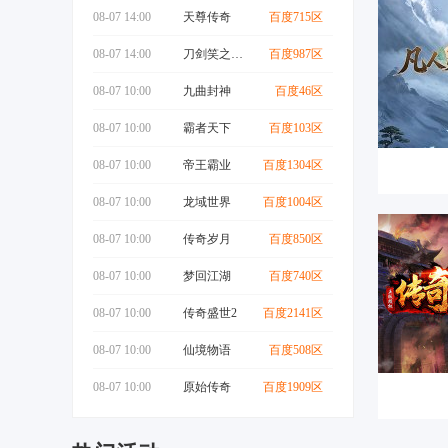
08-07 14:00
天尊传奇
百度715区
08-07 14:00
刀剑笑之霸刀
百度987区
08-07 10:00
九曲封神
百度46区
08-07 10:00
霸者天下
百度103区
08-07 10:00
帝王霸业
百度1304区
08-07 10:00
龙域世界
百度1004区
官网
08-07 10:00
传奇岁月
百度850区
08-07 10:00
梦回江湖
百度740区
08-07 10:00
传奇盛世2
百度2141区
08-07 10:00
仙境物语
百度508区
08-07 10:00
原始传奇
百度1909区
官网
礼