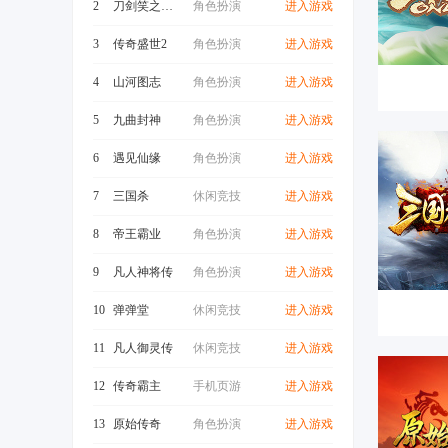
2
刀剑笑之霸刀
角色扮演
进入游戏
3
传奇盛世2
角色扮演
进入游戏
4
山河图志
角色扮演
进入游戏
5
九曲封神
角色扮演
进入游戏
官网
6
遇见仙缘
角色扮演
进入游戏
7
三国杀
休闲竞技
进入游戏
8
帝王霸业
角色扮演
进入游戏
9
凡人神将传
角色扮演
进入游戏
10
弹弹堂
休闲竞技
进入游戏
11
凡人御灵传
休闲竞技
进入游戏
官网
12
传奇霸主
手机页游
进入游戏
13
原始传奇
角色扮演
进入游戏