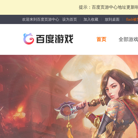
提示：百度页游中心地址更新啦~即日
欢迎来到百度页游中心
设为首页
加入收藏
放到桌面
flas
首页
全部游